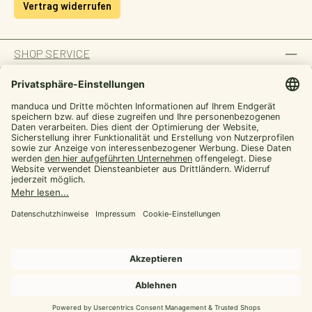
Vertrag widerrufen
SHOP SERVICE
INFORMATION
ZAHLUNGSARTEN
SICHER EINKAUFEN
UNSERE COMMUNITIES
Facebook
Instagram
YouTube
TikTok
LinkedIn
Alle Preise inkl. gesetzl. Mehrwertsteuer zzgl.
Versandkosten
und ggf.
Nachnahmegebühren, wenn nicht anders angegeben.
© 2026 manduca - Alle Rechte vorbehalten.