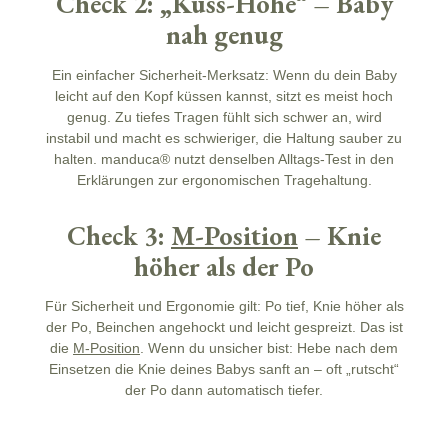
Check 2: „Kuss-Höhe“ – Baby
nah genug
Ein einfacher
Sicherheit
-Merksatz: Wenn du dein Baby
leicht auf den Kopf küssen kannst, sitzt es meist hoch
genug. Zu tiefes Tragen fühlt sich schwer an, wird
instabil und macht es schwieriger, die Haltung sauber zu
halten. manduca® nutzt denselben Alltags-Test in den
Erklärungen zur ergonomischen Tragehaltung.
Check 3:
M-Position
– Knie
höher als der Po
Für
Sicherheit
und Ergonomie gilt:
Po tief, Knie höher als
der Po
, Beinchen angehockt und leicht gespreizt. Das ist
die
M-Position
. Wenn du unsicher bist: Hebe nach dem
Einsetzen die Knie deines Babys sanft an – oft „rutscht“
der Po dann automatisch tiefer.