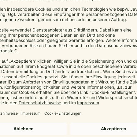
geweise
B