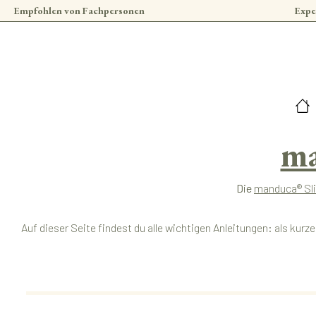
Empfohlen von Fachpersonen
Expe
 Hauptinhalt springen
Zur Suche springen
Zur Hauptnavigation springen
ma
Die
manduca® Sl
Auf dieser Seite findest du alle wichtigen Anleitungen: als ku