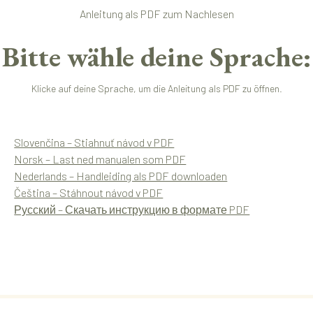
Anleitung als PDF zum Nachlesen
Bitte wähle deine Sprache:
Klicke auf deine Sprache, um die Anleitung als PDF zu öffnen.
Slovenčina – Stiahnuť návod v PDF
Norsk – Last ned manualen som PDF
Nederlands – Handleiding als PDF downloaden
Čeština – Stáhnout návod v PDF
Русский – Скачать инструкцию в формате PDF