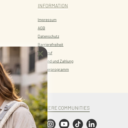
INFORMATION
Impressum
AGB
Datenschutz
Barrierefreiheit
Widerruf
Versand und Zahlung
Partnerprogramm
UNSERE COMMUNITIES
Facebook
Instagram
YouTube
TikTok
LinkedIn