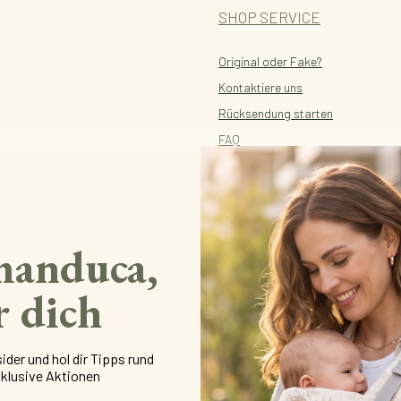
SHOP SERVICE
Original oder Fake?
Kontaktiere uns
Rücksendung starten
FAQ
manduca,
r dich
SICHER EINKAUFEN
der und hol dir Tipps rund
klusive Aktionen
Mehrfach ausgezeichnet und zertifiziert!