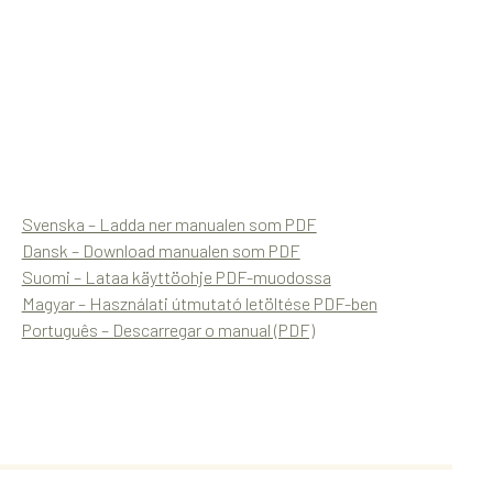
Svenska – Ladda ner manualen som PDF
Dansk – Download manualen som PDF
Suomi – Lataa käyttöohje PDF-muodossa
Magyar – Használati útmutató letöltése PDF-ben
Português – Descarregar o manual (PDF)