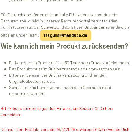
Für
Deutschland, Österreich und alle EU-Länder
kannst du dein
Retourenlabel direkt in unserem Retourenportal herunterladen.
Für Retouren aus der
Schweiz
und sonstigen
Drittländern
wende dich
bitte an unser Team:
fraguns@manduca.de
Wie kann ich mein Produkt zurücksenden?
Du kannst dein Produkt bis zu
30 Tage nach Erhalt
zurücksenden.
Das Produkt muss im
Originalzustand
und
ungewaschen
sein.
Bitte sende es in der
Originalverpackung
und mit den
Originaletiketten
zurück.
Schultergurtschoner
können nach dem Gebrauch nicht
retourniert werden.
BITTE beachte den folgenden Hinweis, um Kosten für Dich zu
vermeiden:
Du hast Dein Produkt vor dem 19.12.2025 erworben ? Dann wende Dich