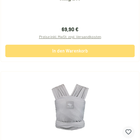
Regulärer Preis:
69,90 €
Preise inkl. MwSt. zzgl. Versandkosten
In den Warenkorb