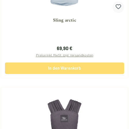
Sling arctic
Regulärer Preis:
69,90 €
Preise inkl. MwSt. zzgl. Versandkosten
In den Warenkorb