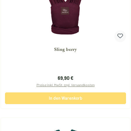
Sling berry
Regulärer Preis:
69,90 €
Preise inkl. MwSt. zzgl. Versandkosten
In den Warenkorb