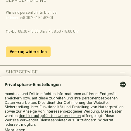
Wir sind persönlich für Dich da:
Telefon:
+49 (0)7634 50762-01
Mo-Do: 08:30 - 16:00 Uhr / Fr: 8:30 - 15.00 Uhr
Vertrag widerrufen
SHOP SERVICE
INFORMATION
ZAHLUNGSARTEN
Von manduca,
SICHER EINKAUFEN
für dich
UNSERE COMMUNITIES
Werde manduca Insider und hol dir Tipps rund
ums Tragen plus exklusive Aktionen