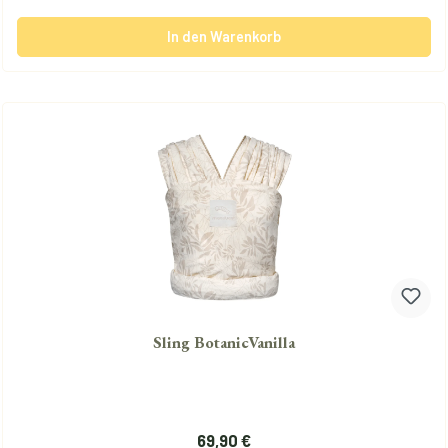
In den Warenkorb
Sling BotanicVanilla
Regulärer Preis:
69,90 €