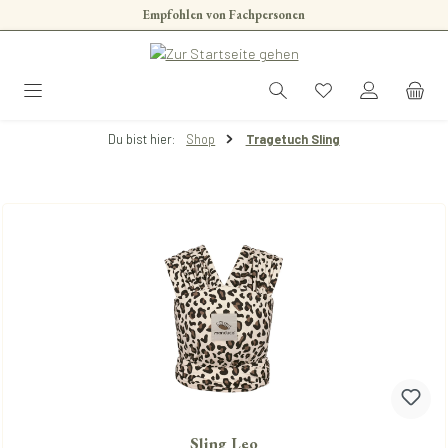
Empfohlen von Fachpersonen
Zum Hauptinhalt springen
Du bist hier:
Shop
Tragetuch Sling
Sling Leo