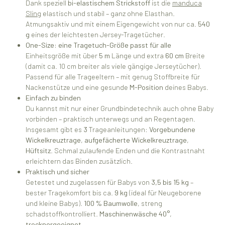
Dank speziell
bi-elastischem Strickstoff
ist die
manduca
Sling
elastisch und stabil – ganz ohne Elasthan.
Atmungsaktiv und mit einem Eigengewicht von nur ca.
540
g
eines der leichtesten Jersey-Tragetücher.
One-Size: eine Tragetuch-Größe passt für alle
Einheitsgröße mit über
5 m
Länge und extra
60 cm
Breite
(damit ca. 10 cm breiter als viele gängige Jerseytücher).
Passend für alle Trageeltern – mit genug Stoffbreite für
Nackenstütze und eine gesunde
M-Position
deines Babys.
Einfach zu binden
Du kannst mit nur einer Grundbindetechnik auch ohne Baby
vorbinden – praktisch unterwegs und an Regentagen.
Insgesamt gibt es
3
Trageanleitungen:
Vorgebundene
Wickelkreuztrage
,
aufgefächerte Wickelkreuztrage
,
Hüftsitz
. Schmal zulaufende Enden und die Kontrastnaht
erleichtern das Binden zusätzlich.
Praktisch und sicher
Getestet und zugelassen für Babys von
3,5 bis 15 kg
–
bester Tragekomfort bis ca.
9 kg
(ideal für Neugeborene
und kleine Babys).
100 % Baumwolle
, streng
schadstoffkontrolliert.
Maschinenwäsche 40°
,
trocknergeeignet
.