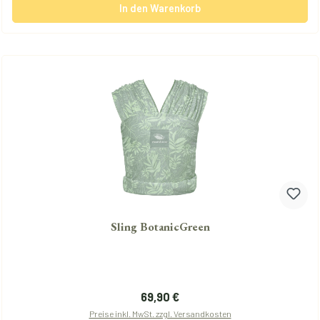
In den Warenkorb
Sling BotanicGreen
Regulärer Preis:
69,90 €
Preise inkl. MwSt. zzgl. Versandkosten