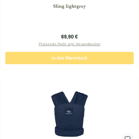
Sling lightgrey
Regulärer Preis:
69,90 €
Preise inkl. MwSt. zzgl. Versandkosten
In den Warenkorb