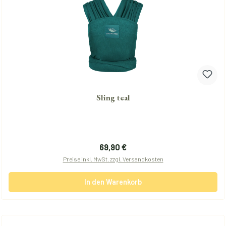
Sling teal
Regulärer Preis:
69,90 €
Preise inkl. MwSt. zzgl. Versandkosten
In den Warenkorb