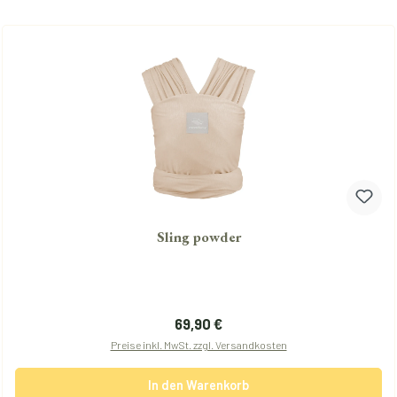
Sling powder
Regulärer Preis:
69,90 €
Preise inkl. MwSt. zzgl. Versandkosten
In den Warenkorb