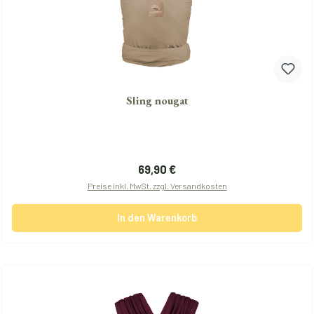
Sling nougat
Regulärer Preis:
69,90 €
Preise inkl. MwSt. zzgl. Versandkosten
In den Warenkorb