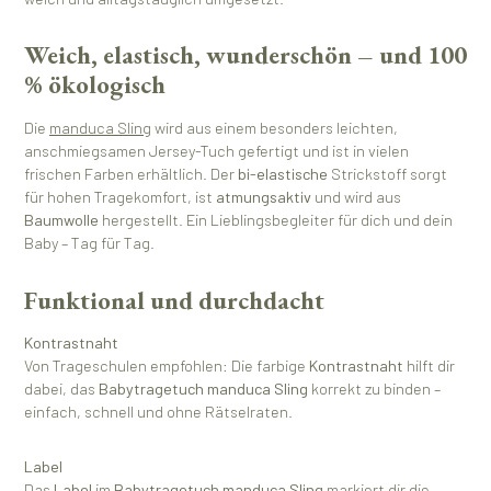
Weich, elastisch, wunderschön – und 100
% ökologisch
Die
manduca Sling
wird aus einem besonders leichten,
anschmiegsamen Jersey-Tuch gefertigt und ist in vielen
frischen Farben erhältlich. Der
bi-elastische
Strickstoff sorgt
für hohen Tragekomfort, ist
atmungsaktiv
und wird aus
Baumwolle
hergestellt. Ein Lieblingsbegleiter für dich und dein
Baby – Tag für Tag.
Funktional und durchdacht
Kontrastnaht
Von Trageschulen empfohlen: Die farbige
Kontrastnaht
hilft dir
dabei, das
Babytragetuch manduca Sling
korrekt zu binden –
einfach, schnell und ohne Rätselraten.
Label
Das
Label
im
Babytragetuch manduca Sling
markiert dir die