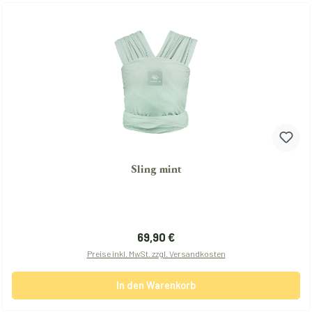
Sling mint
Regulärer Preis:
69,90 €
Preise inkl. MwSt. zzgl. Versandkosten
In den Warenkorb