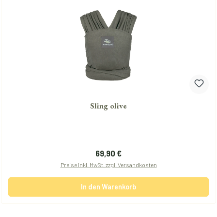
Sling olive
Regulärer Preis:
69,90 €
Preise inkl. MwSt. zzgl. Versandkosten
In den Warenkorb