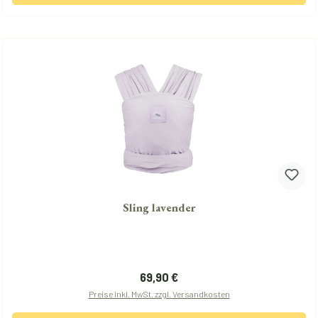
Sling lavender
Regulärer Preis:
69,90 €
Preise inkl. MwSt. zzgl. Versandkosten