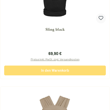
Sling black
Regulärer Preis:
69,90 €
Preise inkl. MwSt. zzgl. Versandkosten
In den Warenkorb