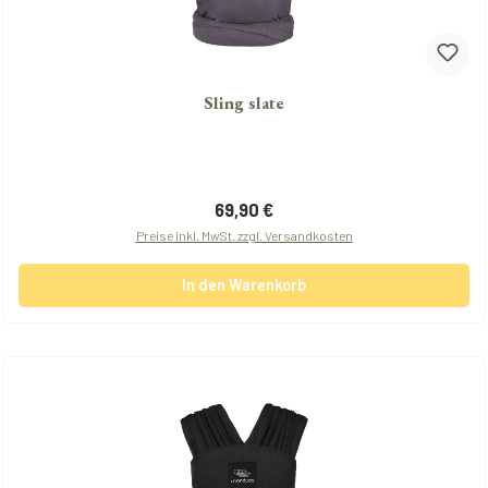
Sling slate
Regulärer Preis:
69,90 €
Preise inkl. MwSt. zzgl. Versandkosten
In den Warenkorb