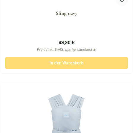
Sling navy
Regulärer Preis:
69,90 €
Preise inkl. MwSt. zzgl. Versandkosten
In den Warenkorb