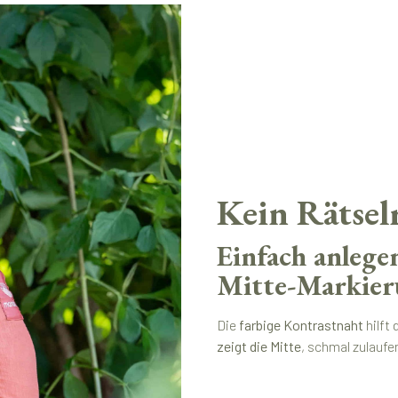
Kein Rätsel
Einfach anlege
Mitte-Markie
Die
farbige Kontrastnaht
hilft 
zeigt die Mitte
, schmal zulauf