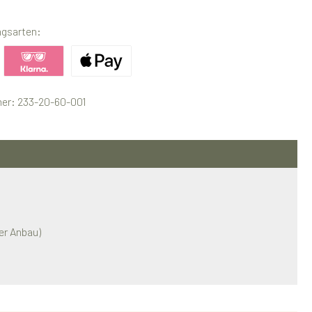
ngsarten:
ertes Bild 1
Benutzerdefiniertes Bild 2
Benutzerdefiniertes Bild 3
er:
233-20-60-001
er Anbau)