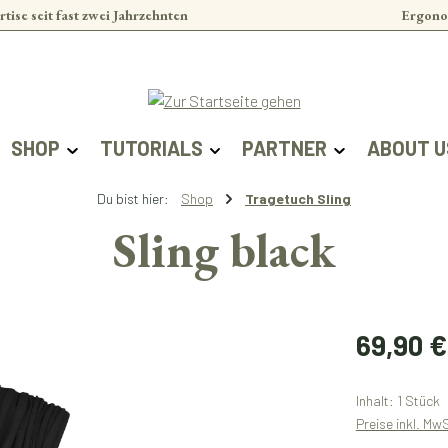
rtise seit fast zwei Jahrzehnten
Ergono
SHOP
TUTORIALS
PARTNER
ABOUT U
Du bist hier:
Shop
Tragetuch Sling
Sling black
Regulärer Prei
69,90 €
Inhalt:
1 Stück
Preise inkl. Mw