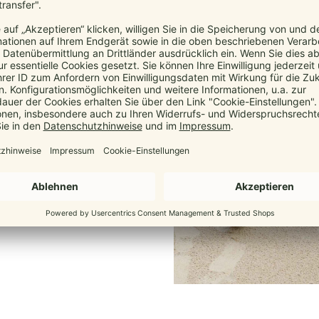
bys
ab 3,5 kg bis 15 kg
. Dein
hter zur Ruhe.