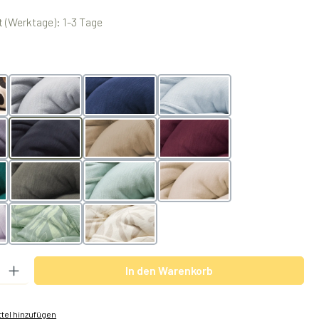
 (Werktage): 1-3 Tage
swählen
lightgrey
navy
arctic
black
nougat
berry
olive
mint
powder
er
BotanicGreen
BotanicVanilla
 Gib den gewünschten Wert ein oder benutze die Schaltflächen um die Anzah
In den Warenkorb
tel hinzufügen