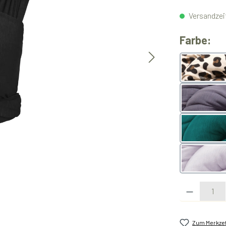
Versandzeit
au
Farbe:
Leo
slate
teal
lavend
Produkt Anzahl:
Zum Merkzet