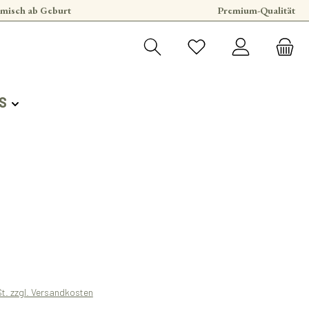
misch ab Geburt
Premium-Qualität
S
s:
St. zzgl. Versandkosten