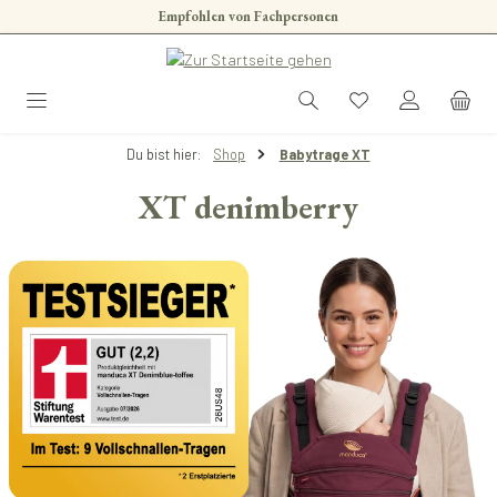
Empfohlen von Fachpersonen
Zum Hauptinhalt springen
Du bist hier:
Shop
Babytrage XT
XT denimberry
Bildergalerie überspringen