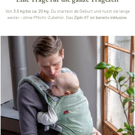
Von
3,5 kg bis ca. 20 kg
: Du startest ab Geburt und nutzt sie lange
weiter – ohne Pflicht-Zubehör. Das
ZipIn XT ist bereits inklusive
.