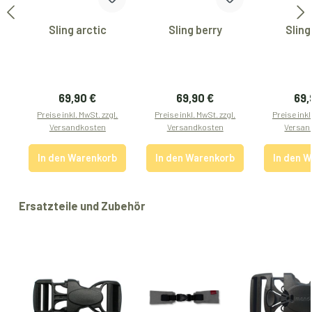
Sling arctic
Sling berry
Sling
Regulärer Preis:
Regulärer Preis:
Reg
69,90 €
69,90 €
69,
Preise inkl. MwSt. zzgl.
Preise inkl. MwSt. zzgl.
Preise inkl
Versandkosten
Versandkosten
Versan
In den Warenkorb
In den Warenkorb
In den 
Produktgalerie überspringen
Ersatzteile und Zubehör