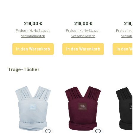
Regulärer Preis:
Regulärer Preis:
Regu
219,00 €
219,00 €
219
Preise inkl. MwSt. zzgl.
Preise inkl. MwSt. zzgl.
Preise inkl
Versandkosten
Versandkosten
Versan
In den Warenkorb
In den Warenkorb
In den 
Produktgalerie überspringen
Trage-Tücher