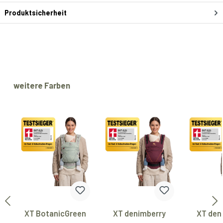
Produktsicherheit
Produktgalerie überspringen
weitere Farben
XT BotanicGreen
XT denimberry
XT den