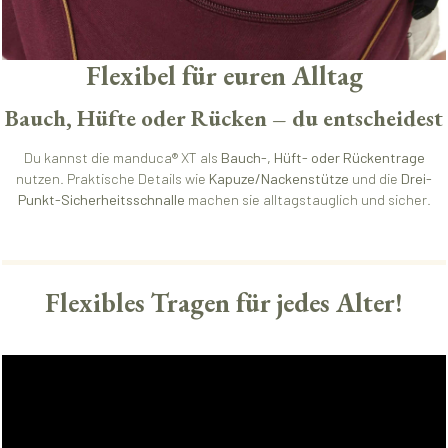
Flexibel für euren Alltag
Bauch, Hüfte oder Rücken – du entscheidest
Du kannst die manduca® XT als
Bauch-, Hüft- oder Rückentrage
nutzen. Praktische Details wie
Kapuze/Nackenstütze
und die
Drei-
Punkt-Sicherheitsschnalle
machen sie alltagstauglich und sicher.
Flexibles Tragen für jedes Alter!