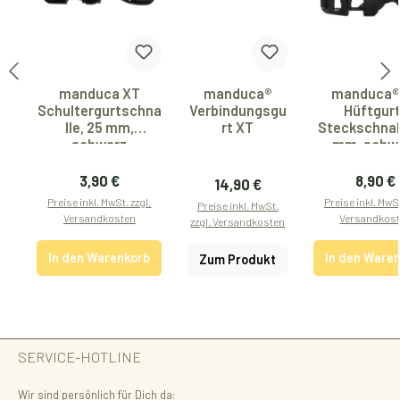
manduca XT
manduca®
manduca®
Schultergurtschna
Verbindungsgu
Hüftgur
lle, 25 mm,
rt XT
Steckschnall
schwarz
mm, schw
Regulärer Preis:
Regulär
3,90 €
8,90 €
Regulärer Preis:
14,90 €
Preise inkl. MwSt. zzgl.
Preise inkl. MwSt
Preise inkl. MwSt.
Versandkosten
Versandkos
zzgl. Versandkosten
In den Warenkorb
In den Ware
Zum Produkt
SERVICE-HOTLINE
Wir sind persönlich für Dich da: