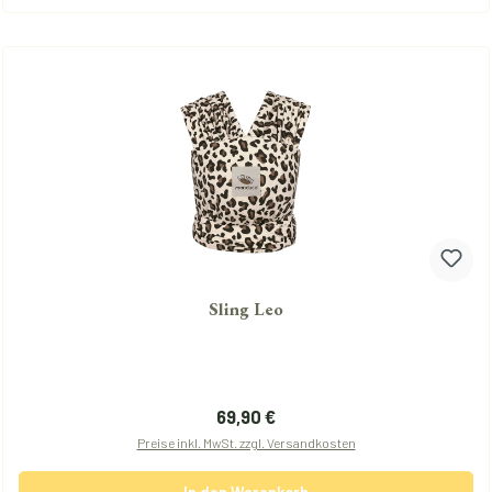
Sling Leo
Regulärer Preis:
69,90 €
Preise inkl. MwSt. zzgl. Versandkosten