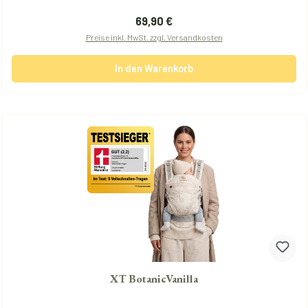
Regulärer Preis:
69,90 €
Preise inkl. MwSt. zzgl. Versandkosten
In den Warenkorb
XT BotanicVanilla