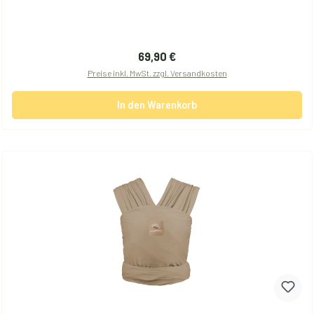
Regulärer Preis:
69,90 €
Preise inkl. MwSt. zzgl. Versandkosten
In den Warenkorb