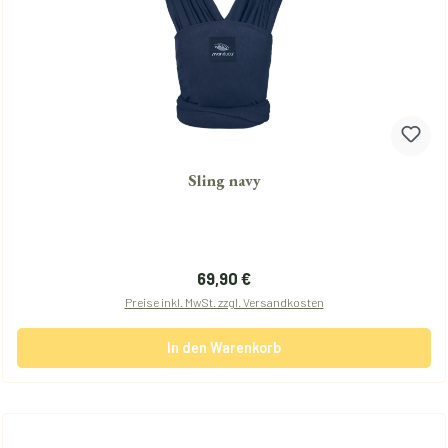
Sling navy
Regulärer Preis:
69,90 €
Preise inkl. MwSt. zzgl. Versandkosten
In den Warenkorb