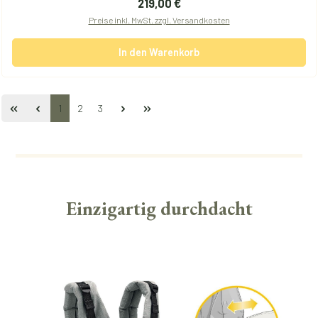
Regulärer Preis:
219,00 €
Preise inkl. MwSt. zzgl. Versandkosten
In den Warenkorb
Seite
Seite
Seite
1
2
3
Einzigartig durchdacht