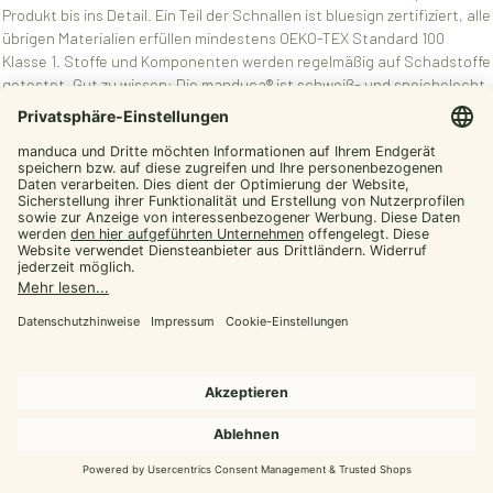
Produkt bis ins Detail. Ein Teil der Schnallen ist bluesign zertifiziert, alle
übrigen Materialien erfüllen mindestens OEKO-TEX Standard 100
Klasse 1. Stoffe und Komponenten werden regelmäßig auf Schadstoffe
getestet. Gut zu wissen: Die manduca® ist schweiß- und speichelecht
– also auch bei längerem Haut- und Mundkontakt unbedenklich.
manduca® Sling – das elastische
Tragetuch (ideal für 0–12 Monate)
Die manduca® Sling ist ein anschmiegsames, leichtes Jerseytuch aus
100% Bio-Baumwolle (kbA)
. Es ist bi-elastisch, atmungsaktiv und
superweich – perfekt für die ersten Monate, in denen Nähe, Wärme
und dein Herzschlag einfach alles sind.
Komfort & Halt:
Sanfter, gleichmäßiger Druck unterstützt dein
Baby und entlastet dich im Alltag.
Einfach zu binden:
Kontrastnaht hilft beim korrekten Binden, das
Label markiert die Mitte; schmal zulaufende Enden machen
Knoten leichter.
Ergonomisch:
Unterstützt die
M-Position
.