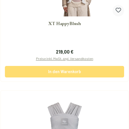
XT HappyBlush
Regulärer Preis:
219,00 €
Preise inkl. MwSt. zzgl. Versandkosten
In den Warenkorb