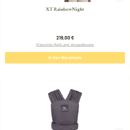
XT RainbowNight
Regulärer Preis:
219,00 €
Preise inkl. MwSt. zzgl. Versandkosten
In den Warenkorb