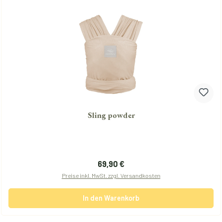
Sling powder
Regulärer Preis:
69,90 €
Preise inkl. MwSt. zzgl. Versandkosten
In den Warenkorb