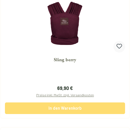
Sling berry
Regulärer Preis:
69,90 €
Preise inkl. MwSt. zzgl. Versandkosten
In den Warenkorb