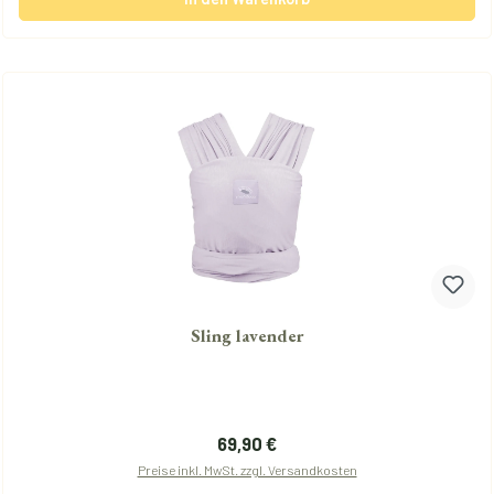
Sling lavender
Regulärer Preis:
69,90 €
Preise inkl. MwSt. zzgl. Versandkosten