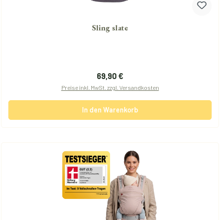
Sling slate
Regulärer Preis:
69,90 €
Preise inkl. MwSt. zzgl. Versandkosten
In den Warenkorb