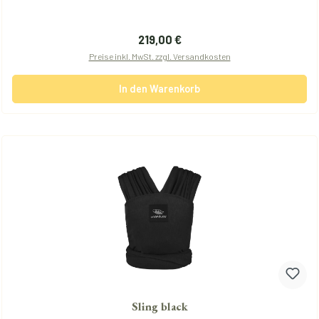
Regulärer Preis:
219,00 €
Preise inkl. MwSt. zzgl. Versandkosten
In den Warenkorb
Sling black