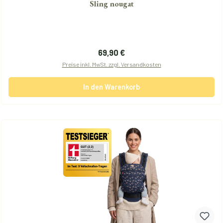
Sling nougat
Regulärer Preis:
69,90 €
Preise inkl. MwSt. zzgl. Versandkosten
In den Warenkorb