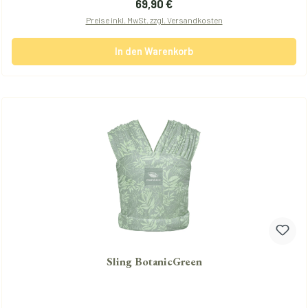
Regulärer Preis:
69,90 €
Preise inkl. MwSt. zzgl. Versandkosten
In den Warenkorb
Sling BotanicGreen