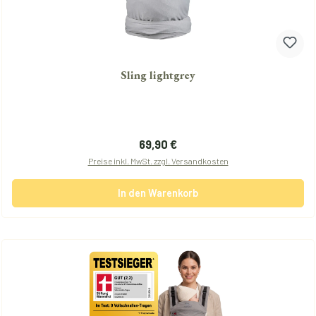
Sling lightgrey
Regulärer Preis:
69,90 €
Preise inkl. MwSt. zzgl. Versandkosten
In den Warenkorb