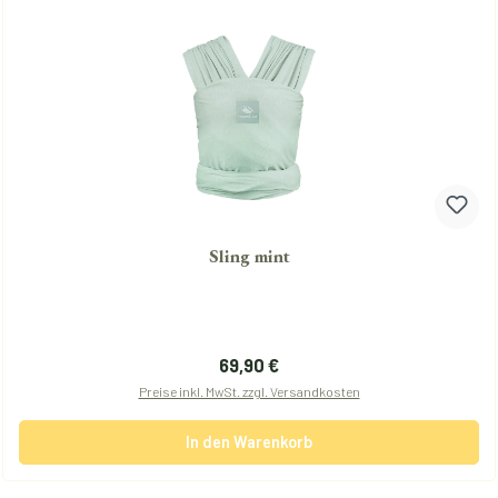
Sling mint
Regulärer Preis:
69,90 €
Preise inkl. MwSt. zzgl. Versandkosten
In den Warenkorb