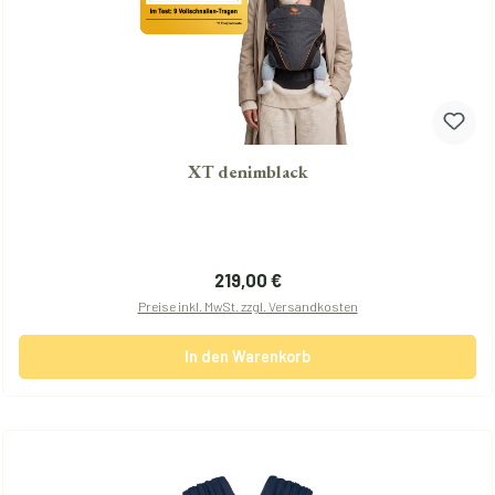
XT denimblack
Regulärer Preis:
219,00 €
Preise inkl. MwSt. zzgl. Versandkosten
In den Warenkorb