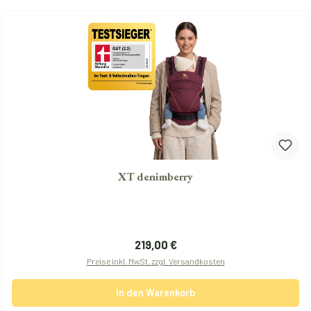
XT denimberry
Regulärer Preis:
219,00 €
Preise inkl. MwSt. zzgl. Versandkosten
In den Warenkorb