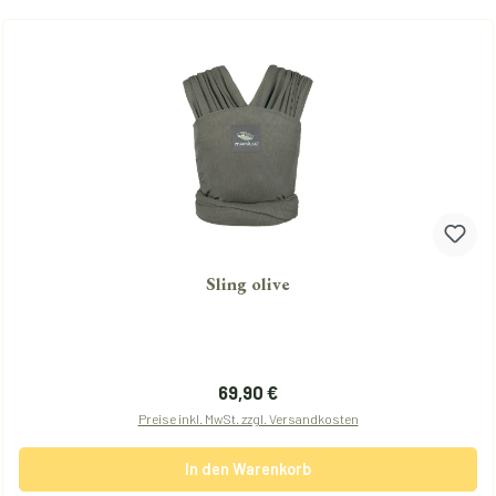
Sling olive
Regulärer Preis:
69,90 €
Preise inkl. MwSt. zzgl. Versandkosten
In den Warenkorb