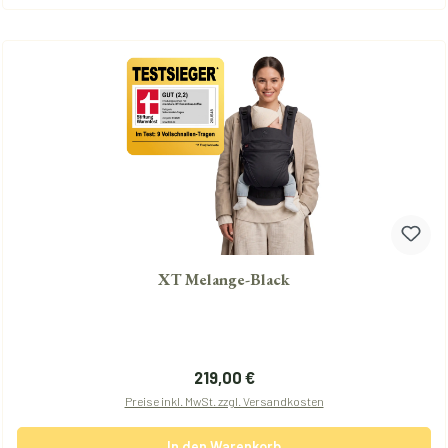
XT Melange-Black
Regulärer Preis:
219,00 €
Preise inkl. MwSt. zzgl. Versandkosten
In den Warenkorb