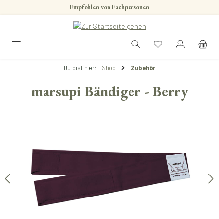
Empfohlen von Fachpersonen
Zum Hauptinhalt springen
Du bist hier:
Shop
Zubehör
marsupi Bändiger - Berry
Bildergalerie überspringen