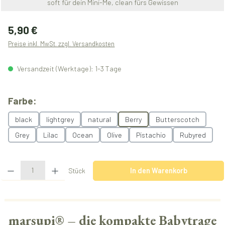
soft für dein Mini-Me, clean fürs Gewissen
Regulärer Preis:
5,90 €
Preise inkl. MwSt. zzgl. Versandkosten
Versandzeit (Werktage): 1-3 Tage
auswählen
Farbe:
black
lightgrey
natural
Berry
Butterscotch
Grey
Lilac
Ocean
Olive
Pistachio
Rubyred
Produkt Anzahl: Gib den gewünschten Wert ein oder benutze die Schaltflächen u
Stück
In den Warenkorb
marsupi® – die kompakte Babytrage