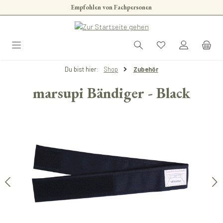
Empfohlen von Fachpersonen
Zum Hauptinhalt springen
Du bist hier:
Shop
Zubehör
marsupi Bändiger - Black
Bildergalerie überspringen