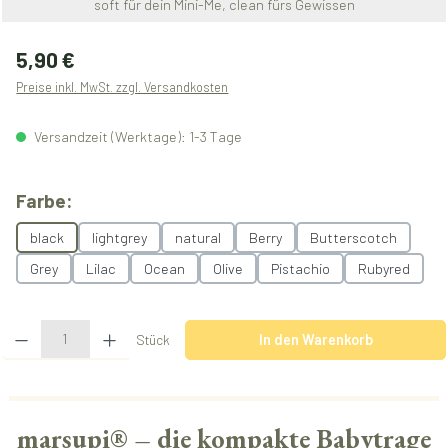
soft für dein Mini-Me, clean fürs Gewissen
Regulärer Preis:
5,90 €
Preise inkl. MwSt. zzgl. Versandkosten
Versandzeit (Werktage): 1-3 Tage
auswählen
Farbe:
black
lightgrey
natural
Berry
Butterscotch
Grey
Lilac
Ocean
Olive
Pistachio
Rubyred
Produkt Anzahl: Gib den gewünschten Wert ein oder benutze die Schaltflächen u
Stück
In den Warenkorb
marsupi® – die kompakte Babytrage