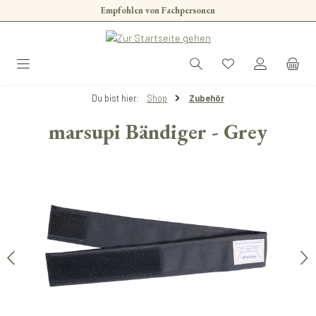
Empfohlen von Fachpersonen
Zum Hauptinhalt springen
Du bist hier:
Shop
Zubehör
marsupi Bändiger - Grey
Bildergalerie überspringen