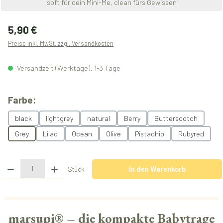
soft für dein Mini-Me, clean fürs Gewissen
Regulärer Preis:
5,90 €
Preise inkl. MwSt. zzgl. Versandkosten
Versandzeit (Werktage): 1-3 Tage
auswählen
Farbe:
black
lightgrey
natural
Berry
Butterscotch
Grey
Lilac
Ocean
Olive
Pistachio
Rubyred
Produkt Anzahl: Gib den gewünschten Wert ein oder benutze die Schaltflächen u
Stück
In den Warenkorb
marsupi® – die kompakte Babytrage