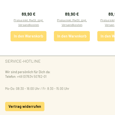
Regulärer Preis:
Regulärer Preis:
Reg
89,90 €
89,90 €
89,
Preise inkl. MwSt. zzgl.
Preise inkl. MwSt. zzgl.
Preise inkl
Versandkosten
Versandkosten
Versan
In den Warenkorb
In den Warenkorb
In den 
SERVICE-HOTLINE
Wir sind persönlich für Dich da:
Telefon:
+49 (0)7634 50762-01
Mo-Do: 08:30 - 16:00 Uhr / Fr: 8:30 - 15.00 Uhr
Vertrag widerrufen