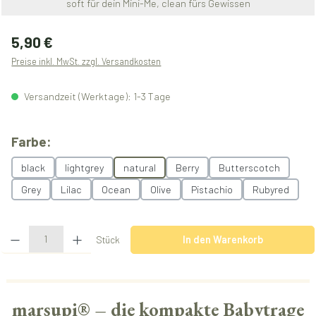
soft für dein Mini-Me, clean fürs Gewissen
Regulärer Preis:
5,90 €
Preise inkl. MwSt. zzgl. Versandkosten
Versandzeit (Werktage): 1-3 Tage
auswählen
Farbe:
black
lightgrey
natural
Berry
Butterscotch
Grey
Lilac
Ocean
Olive
Pistachio
Rubyred
Produkt Anzahl: Gib den gewünschten Wert ein oder benutze die Schaltflächen u
Stück
In den Warenkorb
marsupi® – die kompakte Babytrage