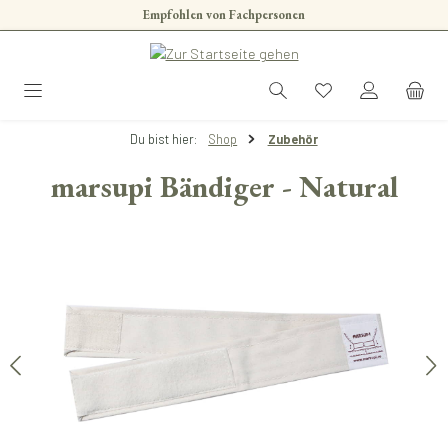
Empfohlen von Fachpersonen
Zum Hauptinhalt springen
Du bist hier:
Shop
Zubehör
marsupi Bändiger - Natural
Bildergalerie überspringen