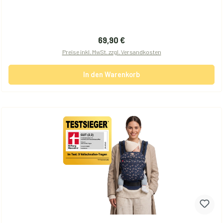
Regulärer Preis:
69,90 €
Preise inkl. MwSt. zzgl. Versandkosten
In den Warenkorb