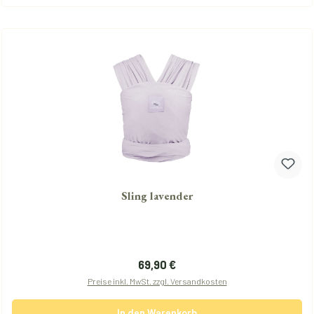
Sling lavender
Regulärer Preis:
69,90 €
Preise inkl. MwSt. zzgl. Versandkosten
In den Warenkorb