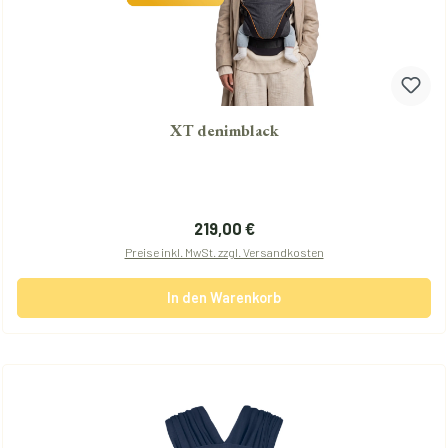
XT denimblack
Regulärer Preis:
219,00 €
Preise inkl. MwSt. zzgl. Versandkosten
In den Warenkorb