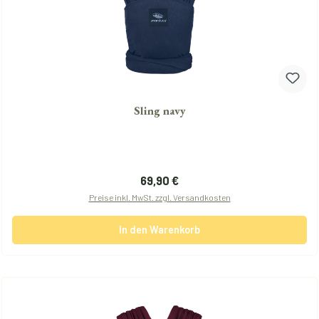
Sling navy
Regulärer Preis:
69,90 €
Preise inkl. MwSt. zzgl. Versandkosten
In den Warenkorb