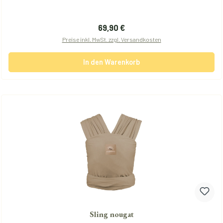
Regulärer Preis:
69,90 €
Preise inkl. MwSt. zzgl. Versandkosten
In den Warenkorb
Sling nougat