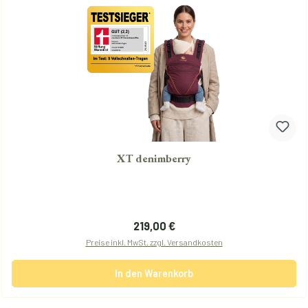
XT denimberry
Regulärer Preis:
219,00 €
Preise inkl. MwSt. zzgl. Versandkosten
In den Warenkorb