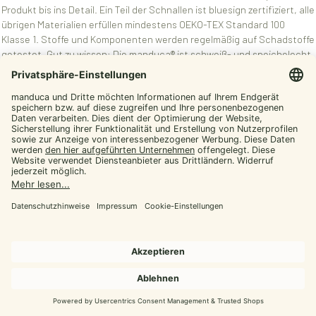
Produkt bis ins Detail. Ein Teil der Schnallen ist bluesign zertifiziert, alle
übrigen Materialien erfüllen mindestens OEKO-TEX Standard 100
Klasse 1. Stoffe und Komponenten werden regelmäßig auf Schadstoffe
getestet. Gut zu wissen: Die manduca® ist schweiß- und speichelecht
– also auch bei längerem Haut- und Mundkontakt unbedenklich.
manduca® Sling – das elastische
Tragetuch (ideal für 0–12 Monate)
Die manduca® Sling ist ein anschmiegsames, leichtes Jerseytuch aus
100% Bio-Baumwolle (kbA)
. Es ist bi-elastisch, atmungsaktiv und
superweich – perfekt für die ersten Monate, in denen Nähe, Wärme
und dein Herzschlag einfach alles sind.
Komfort & Halt:
Sanfter, gleichmäßiger Druck unterstützt dein
Baby und entlastet dich im Alltag.
Einfach zu binden:
Kontrastnaht hilft beim korrekten Binden, das
Label markiert die Mitte; schmal zulaufende Enden machen
Knoten leichter.
Ergonomisch:
Unterstützt die
M-Position
.