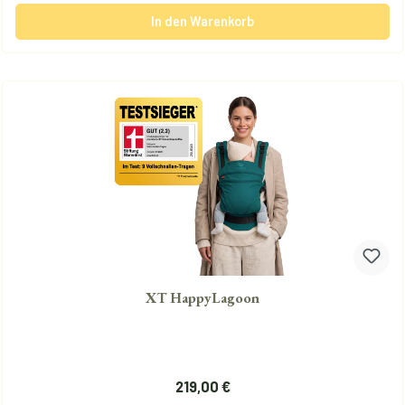
In den Warenkorb
XT HappyLagoon
Regulärer Preis:
219,00 €