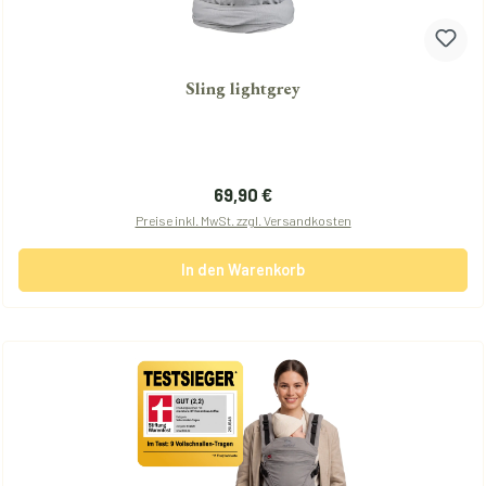
Sling lightgrey
Regulärer Preis:
69,90 €
Preise inkl. MwSt. zzgl. Versandkosten
In den Warenkorb