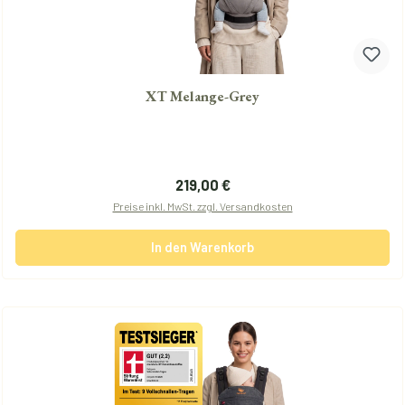
XT Melange-Grey
Regulärer Preis:
219,00 €
Preise inkl. MwSt. zzgl. Versandkosten
In den Warenkorb