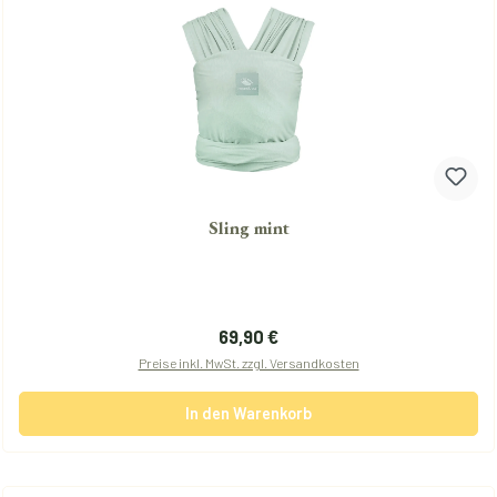
Sling mint
Regulärer Preis:
69,90 €
Preise inkl. MwSt. zzgl. Versandkosten
In den Warenkorb