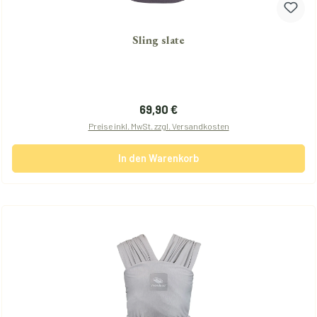
Sling slate
Regulärer Preis:
69,90 €
Preise inkl. MwSt. zzgl. Versandkosten
In den Warenkorb