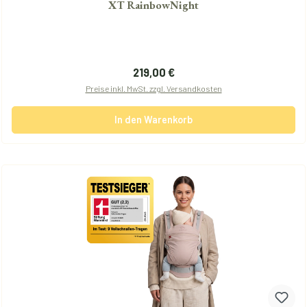
XT RainbowNight
Regulärer Preis:
219,00 €
Preise inkl. MwSt. zzgl. Versandkosten
In den Warenkorb