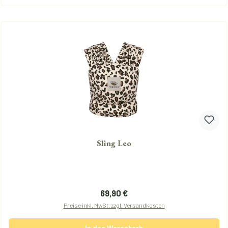
Sling Leo
Regulärer Preis:
69,90 €
Preise inkl. MwSt. zzgl. Versandkosten