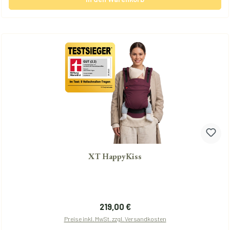
XT HappyKiss
Regulärer Preis:
219,00 €
Preise inkl. MwSt. zzgl. Versandkosten