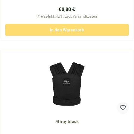
Regulärer Preis:
69,90 €
Preise inkl. MwSt. zzgl. Versandkosten
In den Warenkorb
Sling black