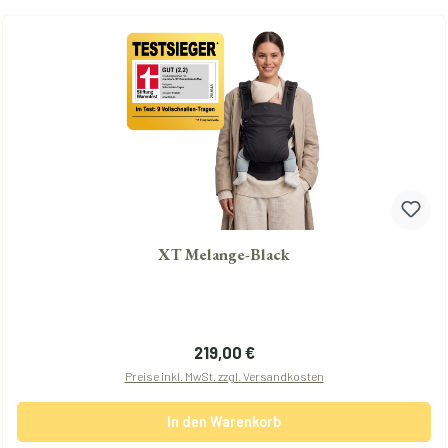
XT Melange-Black
Regulärer Preis:
219,00 €
Preise inkl. MwSt. zzgl. Versandkosten
In den Warenkorb