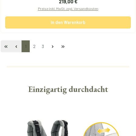
Regulärer Preis:
219,00 €
Preise inkl. MwSt. zzgl. Versandkosten
In den Warenkorb
Seite
Seite
Seite
1
2
3
Einzigartig durchdacht