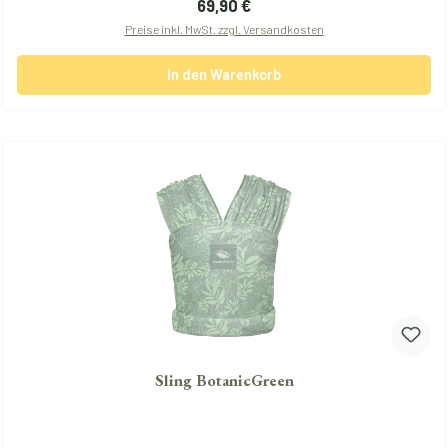
Regulärer Preis:
69,90 €
Preise inkl. MwSt. zzgl. Versandkosten
In den Warenkorb
Sling BotanicGreen