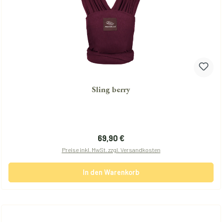
Sling berry
Regulärer Preis:
69,90 €
Preise inkl. MwSt. zzgl. Versandkosten
In den Warenkorb