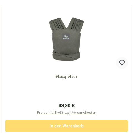
Sling olive
Regulärer Preis:
69,90 €
Preise inkl. MwSt. zzgl. Versandkosten
In den Warenkorb