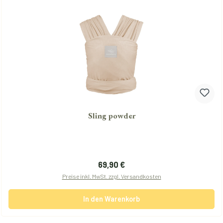
Sling powder
Regulärer Preis:
69,90 €
Preise inkl. MwSt. zzgl. Versandkosten
In den Warenkorb