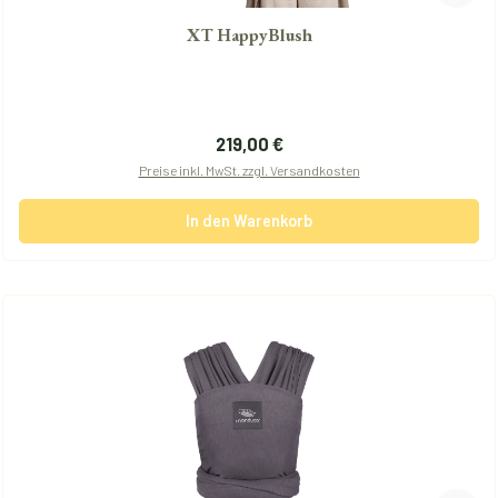
XT HappyBlush
Regulärer Preis:
219,00 €
Preise inkl. MwSt. zzgl. Versandkosten
In den Warenkorb