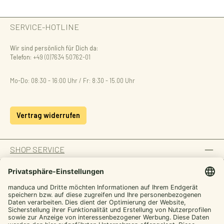
SERVICE-HOTLINE
Wir sind persönlich für Dich da:
Telefon:
+49 (0)7634 50762-01
Mo-Do: 08:30 - 16:00 Uhr / Fr: 8:30 - 15.00 Uhr
Vertrag widerrufen
SHOP SERVICE
INFORMATION
ZAHLUNGSARTEN
Von manduca,
SICHER EINKAUFEN
für dich