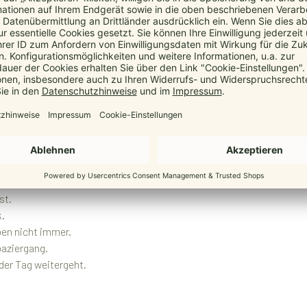
t für dein Kind, angenehm
Es soll auch gut sitzen. manduca Babytragen sind so entwickelt, dass
indes und entlastet gleichzeitig deine Arme. Das macht besonders d
 lohnt sich eine manduca B
st.
k.
ben nicht immer.
paziergang.
der Tag weitergeht.