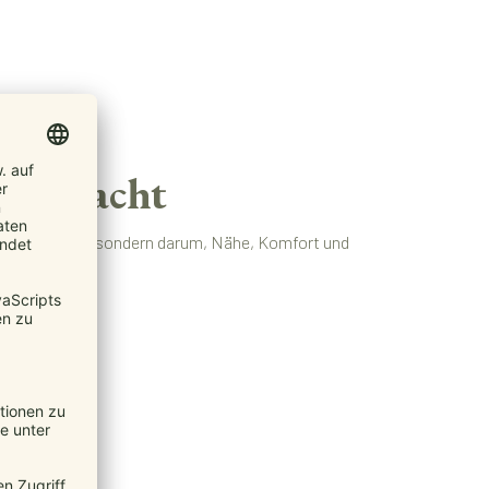
ers macht
 Kind zu tragen, sondern darum, Nähe, Komfort und
heren Halt.
.
eiten.