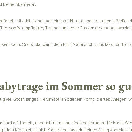
nd kleine Abenteuer.
htigkeit. Bis dein Kind nach ein paar Minuten selbst laufen plötzlic
 über Kopfsteinpflaster, Treppen und enge Gassen geschoben werde
sein kann. Sie ist da, wenn dein Kind Nähe sucht, und lässt dir trot
bytrage im Sommer so gut
g viel Stoff, langes Herumstellen oder ein kompliziertes Anlegen, w
hnell griffbereit, angenehm im Handling und gemacht für kurze Weg
dein Kind bleibt nah bei dir, ohne dass du deinen Alltag komplett