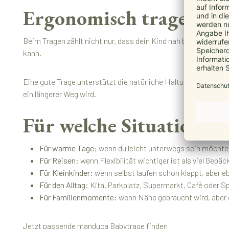
Ergonomisch tragen: gu
Beim Tragen zählt nicht nur, dass dein Kind nah bei dir ist. 
kann.
Eine gute Trage unterstützt die natürliche Haltung deines K
ein längerer Weg wird.
Für welche Situationen
Für warme Tage:
wenn du leicht unterwegs sein möchte
Für Reisen:
wenn Flexibilität wichtiger ist als viel Gepäc
Für Kleinkinder:
wenn selbst laufen schon klappt, aber e
Für den Alltag:
Kita, Parkplatz, Supermarkt, Café oder S
Für Familienmomente:
wenn Nähe gebraucht wird, aber 
Jetzt passende manduca Babytrage finden