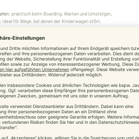
afen:
praktisch beim Boarding, Warten und Umsteigen.
:
ideal für Wege, bei denen der Kinderwagen stört.
den und engen Gassen.
en und mal getragen werden möchte.
unsere Babytragen besond
 sollen. Nicht komplizierter. Deshalb geht es nicht nur darum, dein
 eine natürliche Anhock-Spreiz-Haltung und geben deinem Kind sic
inkauf, Urlaub oder Spaziergang: manduca passt sich deinem Tag an
während du beweglich bleibst.
it Tragen nicht nur für dein Kind angenehm ist.
r und passen zu einem natürlichen Familienalltag.
, dich nicht nur kurz, sondern über viele gemeinsame Wege zu begl