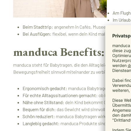
Am Flugh
Im Urlaub
Beim Stadttrip:
angenehm in Cafés, Museen, kleinen Lä
Bei Ausflügen:
flexibel, wenn dein Kind mal selbst lauf
manduca Benefits: Was 
manduca steht für Babytragen, die den Alltag leichter machen
Bewegungsfreiheit sinnvoll miteinander zu verbinden.
Ergonomisch gedacht:
manduca Babytragen unterstützen
Für echte Alltagssituationen gemacht:
ob kurzer Weg, E
Nähe ohne Stillstand:
dein Kind bekommt Geborgenheit, 
Bequem für dich:
das Gewicht wird sinnvoll verteilt, dam
Schön reduziert:
manduca Babytragen wirken modern, kla
Langlebig gedacht:
manduca Produkte sind dafür gemacht