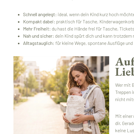
Schnell angelegt:
ideal, wenn dein Kind kurz hoch möchte 
Kompakt dabei:
praktisch für Tasche, Kinderwagenkor
Mehr Freiheit:
du hast die Hände frei für Tasche, Ticket
Nah und sicher:
dein Kind spürt dich und kann trotzdem 
Alltagstauglich:
für kleine Wege, spontane Ausflüge und
Auf
Lie
Wer mit B
Treppen i
nicht mit
Mit einer
dir. Gera
keine Lus