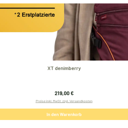
XT denimberry
Regulärer Preis:
219,00 €
Preise inkl. MwSt. zzgl. Versandkosten
In den Warenkorb