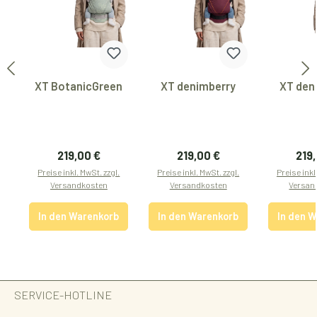
XT BotanicGreen
XT denimberry
XT den
Regulärer Preis:
Regulärer Preis:
Regu
219,00 €
219,00 €
219
Preise inkl. MwSt. zzgl.
Preise inkl. MwSt. zzgl.
Preise inkl
Versandkosten
Versandkosten
Versan
In den Warenkorb
In den Warenkorb
In den 
SERVICE-HOTLINE