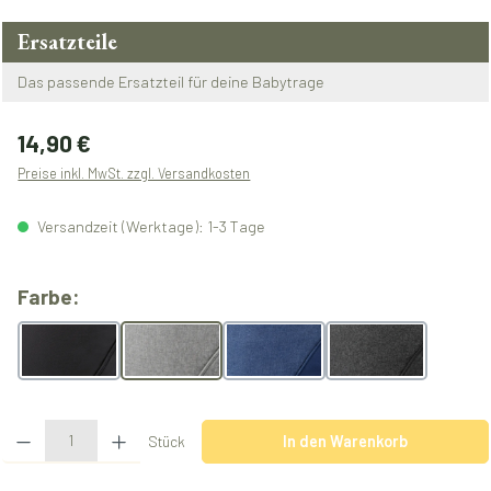
Ersatzteile
Das passende Ersatzteil für deine Babytrage
Regulärer Preis:
14,90 €
Preise inkl. MwSt. zzgl. Versandkosten
Versandzeit (Werktage): 1-3 Tage
auswählen
Farbe:
monochrome obsidian
melangegrey
melangeblue
melangeblack
Produkt Anzahl: Gib den gewünschten Wert ein oder benutze die Schaltflächen u
Stück
In den Warenkorb