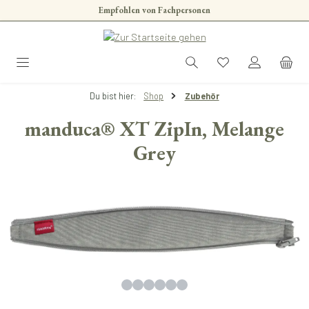
Empfohlen von Fachpersonen
Zum Hauptinhalt springen
Du bist hier:
Shop
Zubehör
manduca® XT ZipIn, Melange
Grey
Bildergalerie überspringen