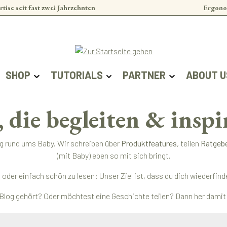
rtise seit fast zwei Jahrzehnten
Ergono
SHOP
TUTORIALS
PARTNER
ABOUT U
, die begleiten & inspi
ag rund ums Baby. Wir schreiben über
Produktfeatures
, teilen
Ratgeb
(mit Baby) eben so mit sich bringt.
ert oder einfach schön zu lesen: Unser Ziel ist, dass du dich wieder
Blog gehört? Oder möchtest eine Geschichte teilen? Dann her damit –