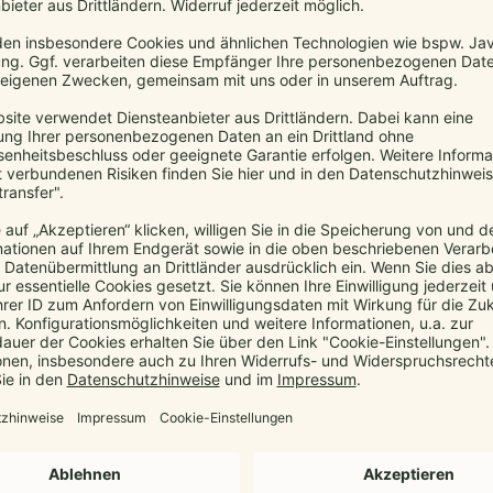
Ergonomisch ab Geburt
20. Februar 2026
manduca
,
Ergonomisch
So gelingt ergonomisches Tragen mit manduca – ab Tag 1,
sicher, bequem und alltagstauglich.
Mehr...