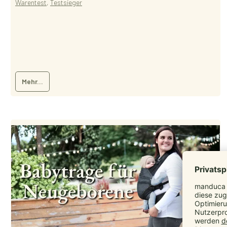
Warentest
,
Testsieger
Mehr...