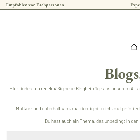
Empfohlen von Fachpersonen
Expe
 Hauptinhalt springen
Zur Suche springen
Zur Hauptnavigation springen
Blogs
Hier findest du regelmäßig neue Blogbeiträge aus unserem Allt
Mal kurz und unterhaltsam, mal richtig hilfreich, mal pointi
Du hast auch ein Thema, das unbedingt in den 