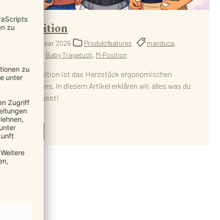
M-Position
13. Februar 2026
Produktfeatures
manduca
,
Babytrage
,
Baby Tragetuch
,
M-Position
Die M-Position ist das Herzstück ergonomischen
Babytragens. In diesem Artikel erklären wir, alles was du
wissen musst!
Mehr...