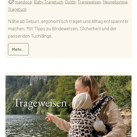
manduca
,
Baby Tragetuch
,
Guide
,
Trageweisen
,
Neugeborene
,
Tragetuch
Nähe ab Geburt, ergonomisch tragen und Alltag entspannter
machen. Mit Tipps zu Bindeweisen, Sicherheit und der
passenden Tuchlänge.
Mehr...