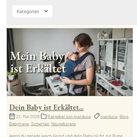
Kategorien
Dein Baby ist Erkältet...
22. Mai 2026
Ratgeber von manduca
manduca
,
Blog
,
Babytrage
,
Sicherheit
,
Neugeborene
wenn du gerade wach liegst und dein Baby nicht zur Ruhe