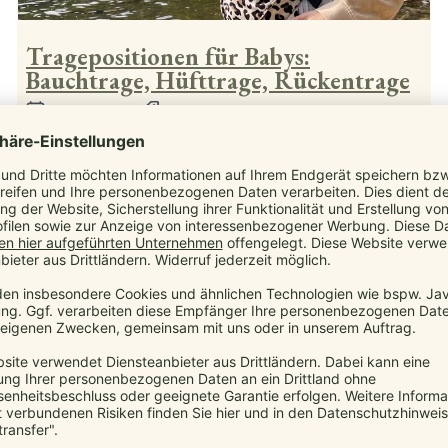
Tragepositionen für Babys:
Bauchtrage, Hüfttrage, Rückentrage
13. März 2026
manduca
,
Blog
,
Tragepositionen
,
Trageweisen
Welche Tragepositionen passen wann?
Mehr...