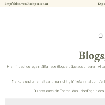
Empfohlen von Fachpersonen
Expe
 Hauptinhalt springen
Zur Suche springen
Zur Hauptnavigation springen
Blogs
Hier findest du regelmäßig neue Blogbeiträge aus unserem Allt
Mal kurz und unterhaltsam, mal richtig hilfreich, mal pointi
Du hast auch ein Thema, das unbedingt in den 