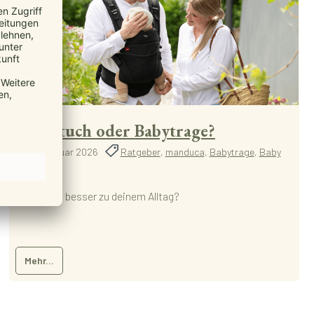
Tragetuch oder Babytrage?
31. Januar 2026
Ratgeber
,
manduca
,
Babytrage
,
Baby
Tragetuch
was passt besser zu deinem Alltag?
Mehr...