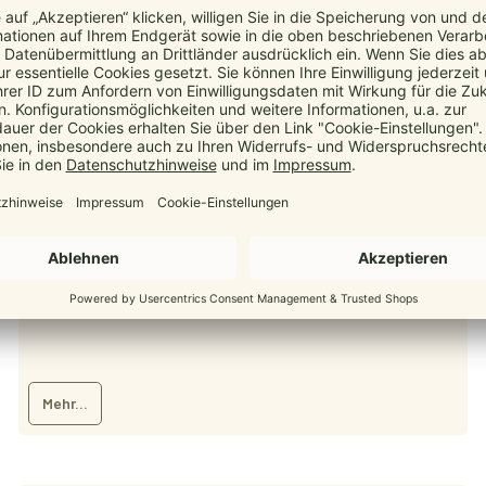
Ergonomisch ab Geburt
20. Februar 2026
manduca
,
Ergonomisch
So gelingt ergonomisches Tragen mit manduca – ab Tag 1,
sicher, bequem und alltagstauglich.
Mehr...