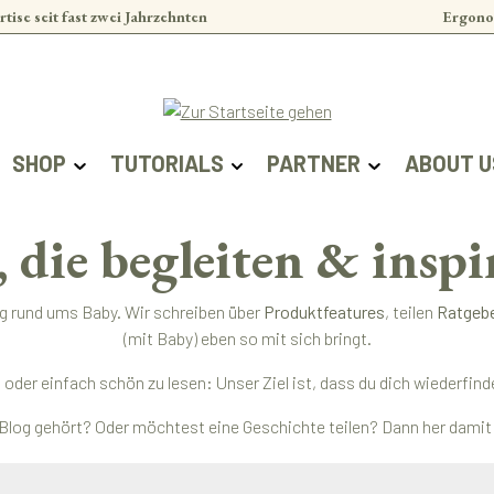
rtise seit fast zwei Jahrzehnten
Ergono
SHOP
TUTORIALS
PARTNER
ABOUT U
, die begleiten & inspi
ag rund ums Baby. Wir schreiben über
Produktfeatures
, teilen
Ratgeb
(mit Baby) eben so mit sich bringt.
ert oder einfach schön zu lesen: Unser Ziel ist, dass du dich wieder
Blog gehört? Oder möchtest eine Geschichte teilen? Dann her damit –