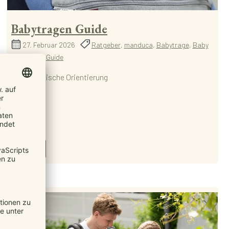
Babytragen Guide
27. Februar 2026
Ratgeber
,
manduca
,
Babytrage
,
Baby
Tragetuch
,
Guide
Eine praktische Orientierung
Mehr...