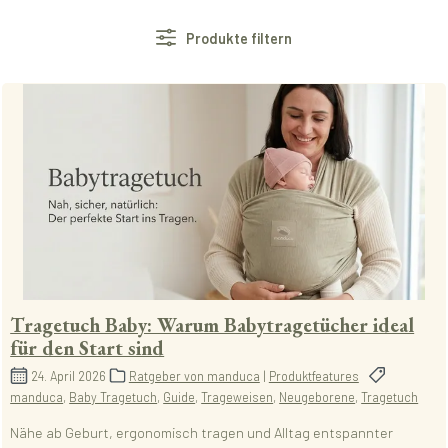
Produkte filtern
Tragetuch Baby: Warum Babytragetücher ideal
für den Start sind
24. April 2026
Ratgeber von manduca
|
Produktfeatures
manduca
,
Baby Tragetuch
,
Guide
,
Trageweisen
,
Neugeborene
,
Tragetuch
Nähe ab Geburt, ergonomisch tragen und Alltag entspannter