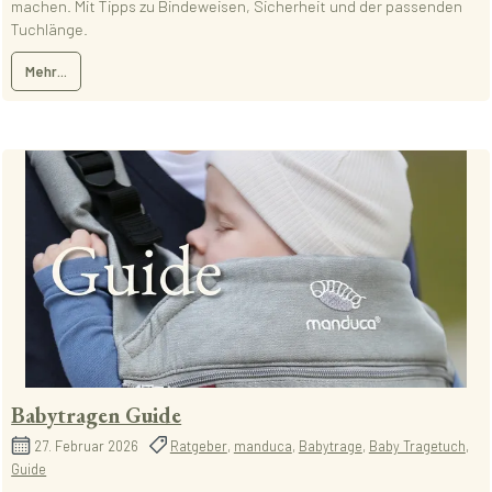
machen. Mit Tipps zu Bindeweisen, Sicherheit und der passenden
Tuchlänge.
Mehr...
Babytragen Guide
27. Februar 2026
Ratgeber
,
manduca
,
Babytrage
,
Baby Tragetuch
,
Guide