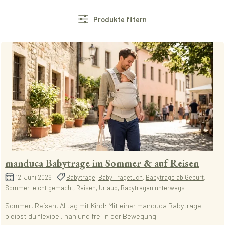
Produkte filtern
manduca Babytrage im Sommer & auf Reisen
12. Juni 2026
Babytrage
,
Baby Tragetuch
,
Babytrage ab Geburt
,
Sommer leicht gemacht
,
Reisen
,
Urlaub
,
Babytragen unterwegs
Sommer, Reisen, Alltag mit Kind: Mit einer manduca Babytrage
bleibst du flexibel, nah und frei in der Bewegung