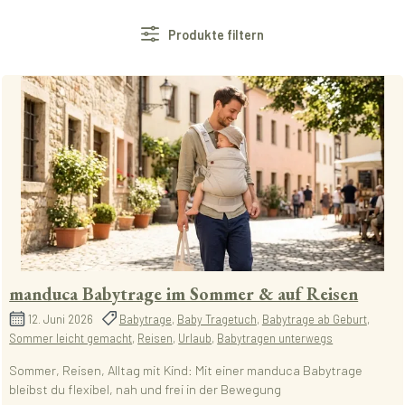
Produkte filtern
manduca Babytrage im Sommer & auf Reisen
12. Juni 2026
Babytrage
,
Baby Tragetuch
,
Babytrage ab Geburt
,
Sommer leicht gemacht
,
Reisen
,
Urlaub
,
Babytragen unterwegs
Sommer, Reisen, Alltag mit Kind: Mit einer manduca Babytrage
bleibst du flexibel, nah und frei in der Bewegung